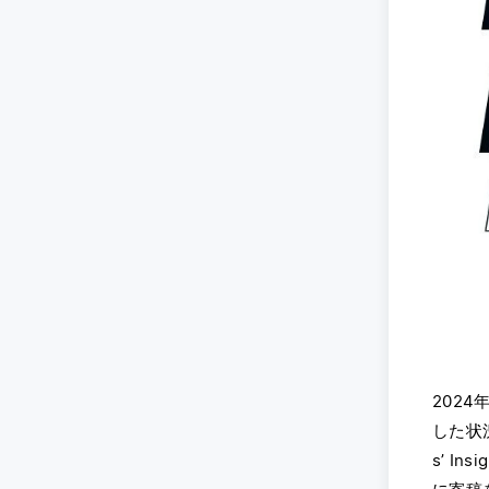
202
した状
s’ I