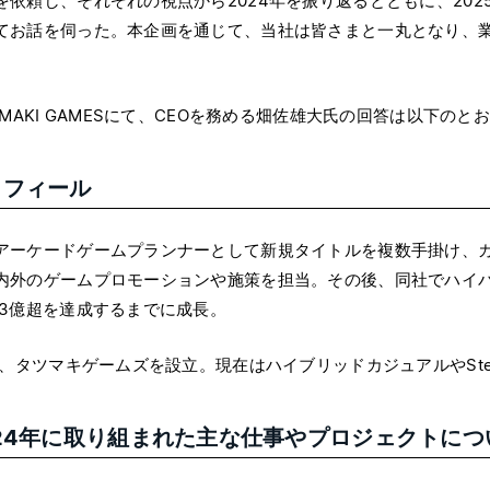
を依頼し、それぞれの視点から2024年を振り返るとともに、20
てお話を伺った。本企画を通じて、当社は皆さまと一丸となり、
。
UMAKI GAMESにて、CEOを務める畑佐雄大氏の回答は以下のと
ロフィール
アーケードゲームプランナーとして新規タイトルを複数手掛け、
内外のゲームプロモーションや施策を担当。その後、同社でハイ
数3億超を達成するまでに成長。
1年、タツマキゲームズを設立。現在はハイブリッドカジュアルやSt
024年に取り組まれた主な仕事やプロジェクトにつ