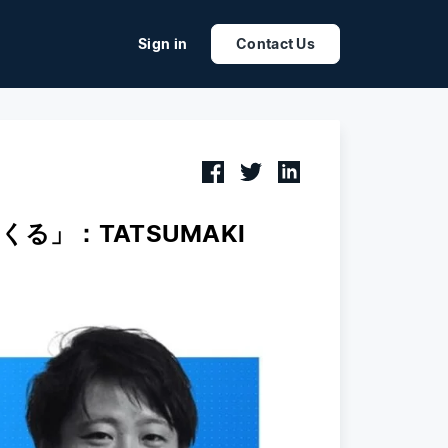
Sign in
Contact Us
」：TATSUMAKI