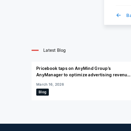
←
Bac
Latest Blog
Pricebook taps on AnyMind Group’s
AnyManager to optimize advertising revenue
in Indonesia through video content
March 16, 2026
Blog