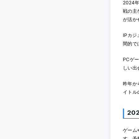
202
戦の主
が活か
IPカ
間的で
PCゲ
しい出
昨年か
イトル
2
ゲーム
す。予