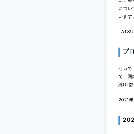
に寄稿
につい
います
TATS
プ
セガで
て、国
総DL
202
2