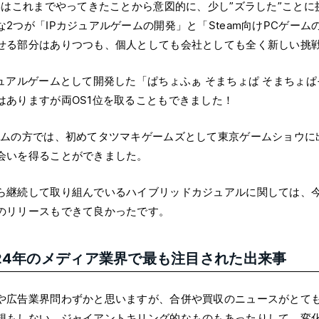
4年はこれまでやってきたことから意図的に、少し”ズラした”こと
な2つが「IPカジュアルゲームの開発」と「Steam向けPCゲー
せる部分はありつつも、個人としても会社としても全く新しい挑
ジュアルゲームとして開発した「ぱちょふぁ そまちょぱ そまちょ
はありますが両OS1位を取ることもできました！
ームの方では、初めてタツマキゲームズとして東京ゲームショウに
会いを得ることができました。
ら継続して取り組んでいるハイブリッドカジュアルに関しては、今年は「Ga
のリリースもできて良かったです。
024年のメディア業界で最も注目された出来事
や広告業界問わずかと思いますが、合併や買収のニュースがとて
想もしない、ジャイアントキリング的なものもあったりして、変