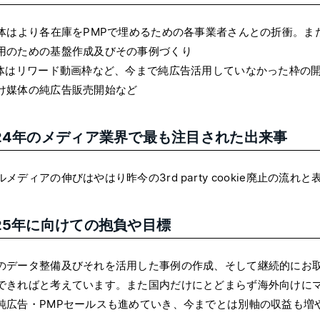
媒体はより各在庫をPMPで埋めるための各事業者さんとの折衝。ま
用のための基盤作成及びその事例づくり
媒体はリワード動画枠など、今まで純広告活用していなかった枠の
け媒体の純広告販売開始など
024年のメディア業界で最も注目された出来事
ルメディアの伸びはやはり昨今の3rd party cookie廃止の流
25年に向けての抱負や目標
のデータ整備及びそれを活用した事例の作成、そして継続的にお
できればと考えています。また国内だけにとどまらず海外向けに
純広告・PMPセールスも進めていき、今までとは別軸の収益も増