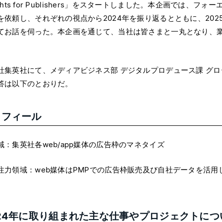
nsights for Publishers」をスタートしました。本企画で
を依頼し、それぞれの視点から2024年を振り返るとともに、20
てお話を伺った。本企画を通じて、当社は皆さまと一丸となり、
。
社集英社にて、メディアビジネス部 デジタルプロデュース課 グ
答は以下のとおりだ。
ロフィール
域：集英社各web/app媒体の広告枠のマネタイズ
注力領域：web媒体はPMPでの広告枠販売及び自社データを活
024年に取り組まれた主な仕事やプロジェクトにつ