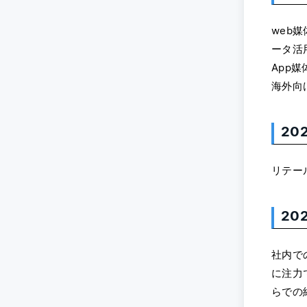
web
ータ活
App
海外向
2
リテー
20
社内で
に注力
らでの