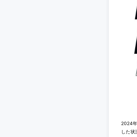
202
した状