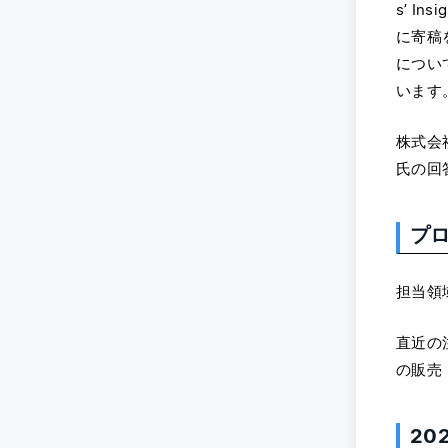
s’ I
に寄稿
につい
います
株式会
氏の回
プ
担当領
直近の
の販売
2