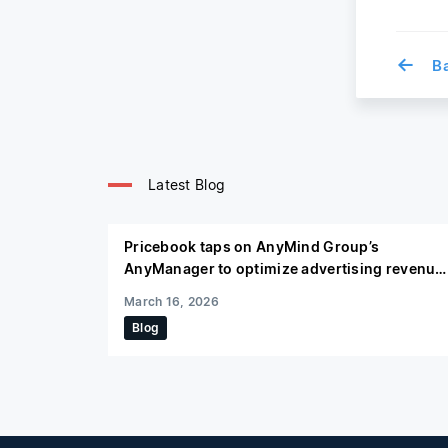
←
Bac
Latest Blog
Pricebook taps on AnyMind Group’s
AnyManager to optimize advertising revenue
in Indonesia through video content
March 16, 2026
Blog