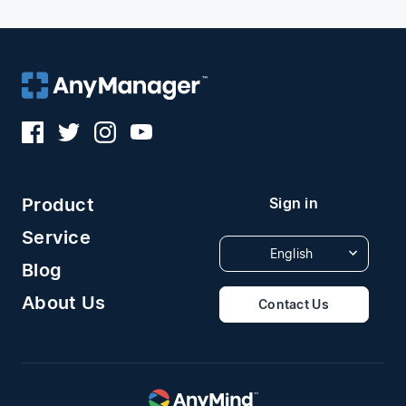
Product
Sign in
Service
English
Blog
About Us
Contact Us